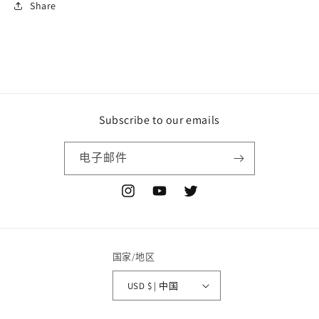
Share
Subscribe to our emails
电子邮件
Instagram
YouTube
Twitter
国家/地区
USD $ | 中国