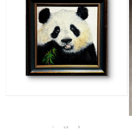
在
模
态
窗
口
中
/
1
/
3