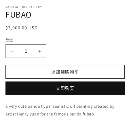
打
开
MAGICAL OKEY GALLERY
FUBAO
媒
体
文
常
$3,000.00 USD
件
1
规
数量
价
格
2
减
增
少
加
FUBAO
FUBAO
添加到购物车
的
的
数
数
立即购买
量
量
a very cute panda hyper realistic oil painting created by
artist Henry yuan for the famous panda fubao